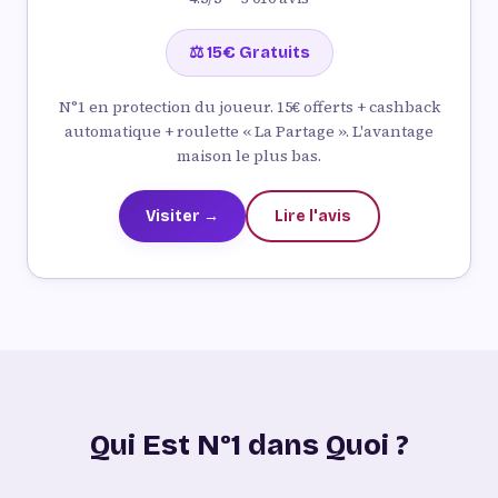
⚖️ 15€ Gratuits
N°1 en protection du joueur. 15€ offerts + cashback
automatique + roulette « La Partage ». L'avantage
maison le plus bas.
Visiter →
Lire l'avis
Qui Est N°1 dans Quoi ?