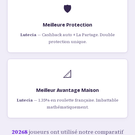
🛡️
Meilleure Protection
Lutecia
— Cashback auto + La Partage. Double
protection unique.
📐
Meilleur Avantage Maison
Lutecia
— 1.35% en roulette française. Imbattable
mathématiquement.
20 268
joueurs ont utilisé notre comparatif