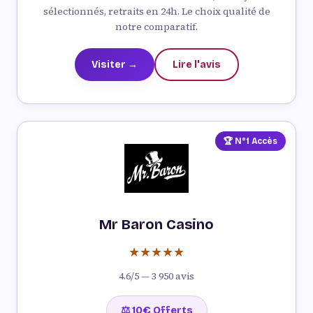
sélectionnés, retraits en 24h. Le choix qualité de
notre comparatif.
Visiter →
Lire l'avis
🏆 N°1 Accès
Mr Baron Casino
★
★
★
★
★
4.6/5 — 3 950 avis
⚖️ 10€ Offerts