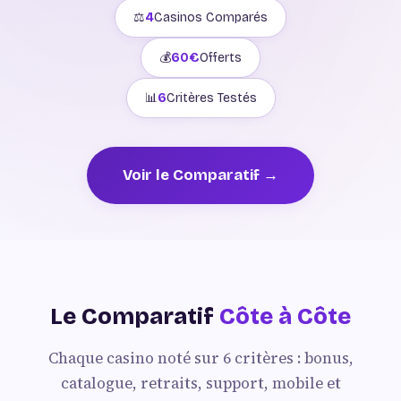
⚖️
4
Casinos Comparés
💰
60€
Offerts
📊
6
Critères Testés
Voir le Comparatif →
Le Comparatif
Côte à Côte
Chaque casino noté sur 6 critères : bonus,
catalogue, retraits, support, mobile et