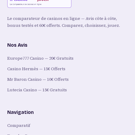
Le comparateur de casinos en ligne — Avis côte à côte,
bonus testés et 60€ offerts. Comparez, choisissez, jouez.
Nos Avis
Europe777 Casino — 20€ Gratuits
Casino Hermès — 15€ Offerts
Mr Baron Casino — 10€ Offerts
Lutecia Casino — 15€ Gratuits
Navigation
Comparatif