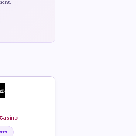
ment.
Casino
erts