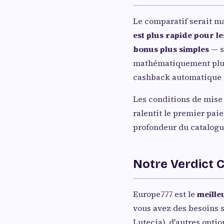
Le comparatif serait ma
est plus rapide pour le
bonus plus simples
— s
mathématiquement plus
cashback automatique c
Les conditions de mise 
ralentit le premier pa
profondeur du catalogue 
Notre Verdict 
Europe777 est le
meille
vous avez des besoins 
Lutecia), d'autres opti