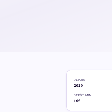
DEPUIS
2020
DÉPÔT MIN.
10€