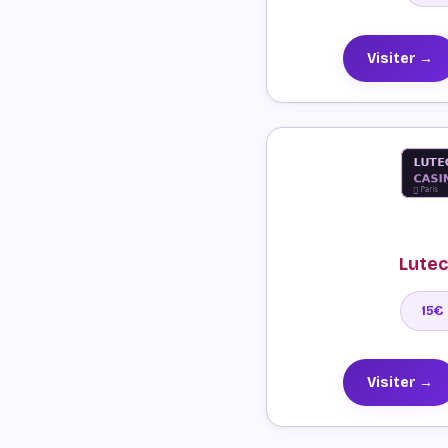
Visiter →
Lutec
15€
Visiter →