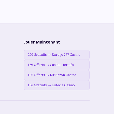
Jouer Maintenant
20€ Gratuits → Europe777 Casino
15€ Offerts → Casino Hermès
10€ Offerts → Mr Baron Casino
15€ Gratuits → Lutecia Casino