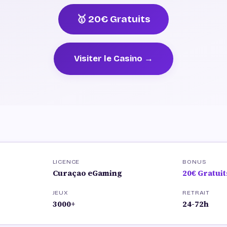
🥇 20€ Gratuits
Visiter le Casino →
LICENCE
BONUS
Curaçao eGaming
20€ Gratuit
JEUX
RETRAIT
3000+
24-72h